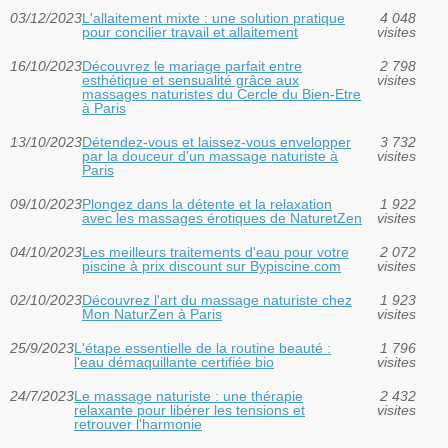
03/12/2023
L'allaitement mixte : une solution pratique
4 048
pour concilier travail et allaitement
visites
16/10/2023
Découvrez le mariage parfait entre
2 798
esthétique et sensualité grâce aux
visites
massages naturistes du Cercle du Bien-Etre
à Paris
13/10/2023
Détendez-vous et laissez-vous envelopper
3 732
par la douceur d'un massage naturiste à
visites
Paris
09/10/2023
Plongez dans la détente et la relaxation
1 922
avec les massages érotiques de NaturetZen
visites
04/10/2023
Les meilleurs traitements d'eau pour votre
2 072
piscine à prix discount sur Bypiscine.com
visites
02/10/2023
Découvrez l'art du massage naturiste chez
1 923
Mon NaturZen à Paris
visites
25/9/2023
L'étape essentielle de la routine beauté :
1 796
l'eau démaquillante certifiée bio
visites
24/7/2023
Le massage naturiste : une thérapie
2 432
relaxante pour libérer les tensions et
visites
retrouver l'harmonie