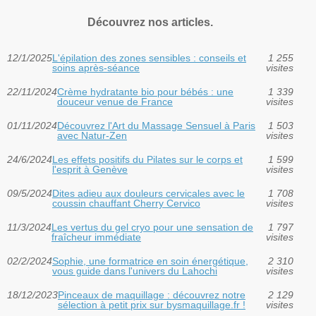
Découvrez nos articles.
12/1/2025
L'épilation des zones sensibles : conseils et
1 255
soins après-séance
visites
22/11/2024
Crème hydratante bio pour bébés : une
1 339
douceur venue de France
visites
01/11/2024
Découvrez l'Art du Massage Sensuel à Paris
1 503
avec Natur-Zen
visites
24/6/2024
Les effets positifs du Pilates sur le corps et
1 599
l'esprit à Genève
visites
09/5/2024
Dites adieu aux douleurs cervicales avec le
1 708
coussin chauffant Cherry Cervico
visites
11/3/2024
Les vertus du gel cryo pour une sensation de
1 797
fraîcheur immédiate
visites
02/2/2024
Sophie, une formatrice en soin énergétique,
2 310
vous guide dans l'univers du Lahochi
visites
18/12/2023
Pinceaux de maquillage : découvrez notre
2 129
sélection à petit prix sur bysmaquillage.fr !
visites