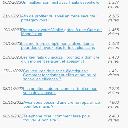
06/2/2023
Un meilleur sommeil avec l'huile essentielle
1 337
visites
21/1/2023
Afin de profiter du soleil en toute sécurité :
2 185
protégez-vous !
visites
19/1/2023
Retrouvez votre Vitalité grâce à une Cure de
1 468
Magnésium
visites
14/1/2023
Les meilleurs compléments alimentaires
1 188
pour des cheveux plus forts et plus sains
visites
13/1/2023
Les bienfaits du jacuzzi : profitez à domicile
1 433
d'un moment relaxant et apaisant !
visites
17/11/2022
Couvertures de piscine électriques :
1 421
Comment fonctionnent-elles et pourquoi
visites
sont-elles efficaces ?
08/11/2022
Les gouttes autobronzantes : tout ce que
2 228
vous devez savoir
visites
15/10/2022
Avez-vous besoin d'une crème réparatrice
4 508
pour les mains ?
visites
08/10/2022
Telephone rose : comment faire pour
2 460
trouver le bon site ?
visites