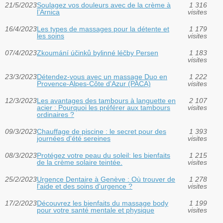
21/5/2023
Soulagez vos douleurs avec de la crème à
1 316
l’Arnica
visites
16/4/2023
Les types de massages pour la détente et
1 179
les soins
visites
07/4/2023
Zkoumání účinků bylinné léčby Persen
1 183
visites
23/3/2023
Détendez-vous avec un massage Duo en
1 222
Provence-Alpes-Côte d'Azur (PACA)
visites
12/3/2023
Les avantages des tambours à languette en
2 107
acier : Pourquoi les préférer aux tambours
visites
ordinaires ?
09/3/2023
Chauffage de piscine : le secret pour des
1 393
journées d'été sereines
visites
08/3/2023
Protégez votre peau du soleil: les bienfaits
1 215
de la crème solaire teintée.
visites
25/2/2023
Urgence Dentaire à Genève : Où trouver de
1 278
l'aide et des soins d'urgence ?
visites
17/2/2023
Découvrez les bienfaits du massage body
1 199
pour votre santé mentale et physique
visites