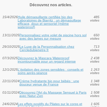
Découvrez nos articles.
15/4/2026
Huile démaquillante certifiée bio des
485
Laboratoires de Biarritz : un démaquillage
visites
efficace, doux et sensoriel (même
waterproof)
13/11/2025
Personnalisez votre volet de piscine hors sol
650
avec des lames sur mesure
visites
29/10/2025
Le Luxe de la Personnalisation chez
713
Cercledubienetre.fr
visites
07/3/2025
Découvrez le Mascara Waterproof
2 438
incontournable pour un regard intense
visites
12/1/2025
L'épilation des zones sensibles : conseils et
1 263
soins après-séance
visites
22/11/2024
Crème hydratante bio pour bébés : une
1 348
douceur venue de France
visites
01/11/2024
Découvrez l'Art du Massage Sensuel à Paris
1 508
avec Natur-Zen
visites
24/6/2024
Les effets positifs du Pilates sur le corps et
1 605