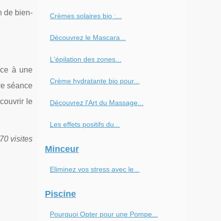
n de bien-
Crèmes solaires bio :...
Découvrez le Mascara...
L'épilation des zones...
âce à une
Crème hydratante bio pour...
tre séance
couvrir le
Découvrez l'Art du Massage...
Les effets positifs du...
70 visites
Minceur
Eliminez vos stress avec le...
Piscine
Pourquoi Opter pour une Pompe...