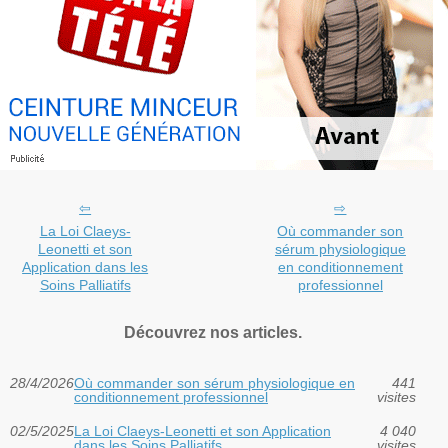
La Loi Claeys-
Où commander son
Leonetti et son
sérum physiologique
Application dans les
en conditionnement
Soins Palliatifs
professionnel
Découvrez nos articles.
28/4/2026
Où commander son sérum physiologique en
441
conditionnement professionnel
visites
02/5/2025
La Loi Claeys-Leonetti et son Application
4 040
dans les Soins Palliatifs
visites