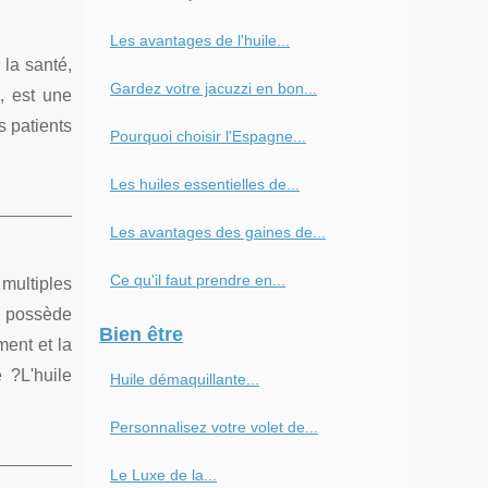
Les avantages de l'huile...
 la santé,
Gardez votre jacuzzi en bon...
, est une
s patients
Pourquoi choisir l'Espagne...
Les huiles essentielles de...
Les avantages des gaines de...
Ce qu'il faut prendre en...
multiples
, possède
Bien être
ment et la
 ?L'huile
Huile démaquillante...
Personnalisez votre volet de...
Le Luxe de la...