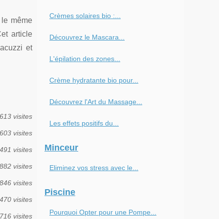
Crèmes solaires bio :...
ns le même
t article
Découvrez le Mascara...
acuzzi et
L'épilation des zones...
Crème hydratante bio pour...
Découvrez l'Art du Massage...
613 visites
Les effets positifs du...
603 visites
Minceur
491 visites
882 visites
Eliminez vos stress avec le...
846 visites
Piscine
470 visites
Pourquoi Opter pour une Pompe...
716 visites