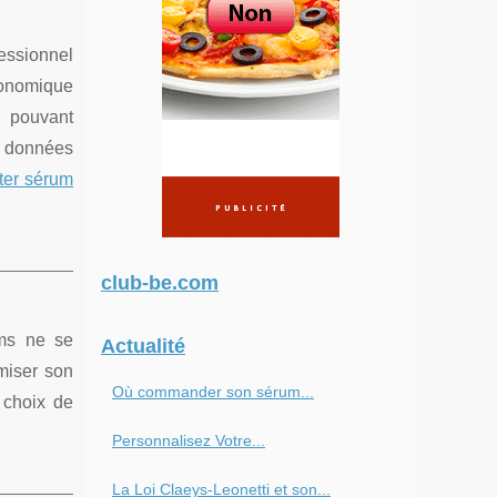
essionnel
onomique
s pouvant
s données
ter sérum
club-be.com
ums ne se
Actualité
omiser son
Où commander son sérum...
 choix de
Personnalisez Votre...
La Loi Claeys-Leonetti et son...