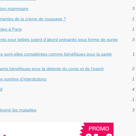
ation mammaire
3 
portantes de la crème de massage ?
1 
les à Paris
1 
ments pour bébés soient d'abord préparés sous forme de purée
3 
les sont-elles considérées comme bénéfiques pour la santé
1 
nts bénéfiques pour la détente du corps et de l’esprit
2 
e nombre d’interdictions
1 
if
4 
1 
venir les maladies
3 