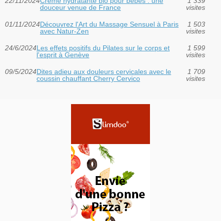
22/11/2024
Crème hydratante bio pour bébés : une
1 339
douceur venue de France
visites
01/11/2024
Découvrez l'Art du Massage Sensuel à Paris
1 503
avec Natur-Zen
visites
24/6/2024
Les effets positifs du Pilates sur le corps et
1 599
l'esprit à Genève
visites
09/5/2024
Dites adieu aux douleurs cervicales avec le
1 709
coussin chauffant Cherry Cervico
visites