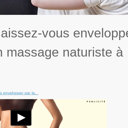
laissez-vous envelopp
n massage naturiste à
 envelopper par la...