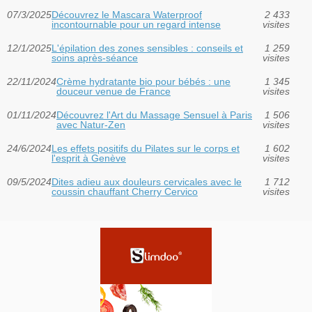
07/3/2025
Découvrez le Mascara Waterproof
2 433
incontournable pour un regard intense
visites
12/1/2025
L'épilation des zones sensibles : conseils et
1 259
soins après-séance
visites
22/11/2024
Crème hydratante bio pour bébés : une
1 345
douceur venue de France
visites
01/11/2024
Découvrez l'Art du Massage Sensuel à Paris
1 506
avec Natur-Zen
visites
24/6/2024
Les effets positifs du Pilates sur le corps et
1 602
l'esprit à Genève
visites
09/5/2024
Dites adieu aux douleurs cervicales avec le
1 712
coussin chauffant Cherry Cervico
visites