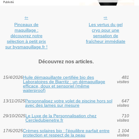
Pinceaux de
Les vertus du gel
maquillage :
cryo pour une
découvrez notre
sensation de
sélection à petit prix
fraîcheur immédiate
sur bysmaquillage.fr !
Découvrez nos articles.
15/4/2026
Huile démaquillante certifiée bio des
481
Laboratoires de Biarritz : un démaquillage
visites
efficace, doux et sensoriel (même
waterproof)
13/11/2025
Personnalisez votre volet de piscine hors sol
647
avec des lames sur mesure
visites
29/10/2025
Le Luxe de la Personnalisation chez
710
Cercledubienetre.fr
visites
17/6/2025
Crèmes solaires bio : l'équilibre parfait entre
1 104
protection et respect de la peau
visites