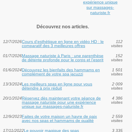
expérience unique
sur massages-
naturiste.fr
Découvrez nos articles.
12/7/2026
Cours d'esthétique en ligne en vidéo HD : le
112
comparatif des 3 meilleures offres
visites
01/7/2026
Massage naturiste à Paris : une parenthèse
152
de détente profonde pour le corps et l’esprit
visites
01/6/2024
Découvrez les bienfaits des hammams en
1 501
complément de votre spa jacuzzi
visites
13/3/2024
Les meilleurs spas en ligne pour vous
2 009
détendre à prix réduit
visites
20/1/2024
Réservez dès maintenant votre séance de
4 386
massage naturiste pour une expérience
visites
unique sur massages-naturiste.fr
12/9/2023
Faites de votre maison un havre de paix
2 559
avec nos spas et hammams de qualité
visites
17/11/2022
Le pouvoir magique des spas
3 335