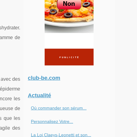
shydrater.
 gamme de
club-be.com
 avec des
l’épiderme
Actualité
encore les
Où commander son sérum...
tueuse de
s que les
Personnalisez Votre...
agile des
La Loi Claeys-Leonetti et son...