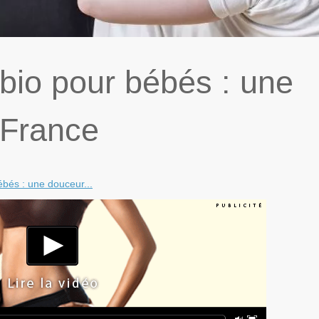
bio pour bébés : une
 France
bés : une douceur...