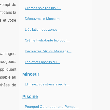
 exempt de
Crèmes solaires bio :...
nt dans la
Découvrez le Mascara...
s et votre
L'épilation des zones...
Crème hydratante bio pour...
Découvrez l'Art du Massage...
vantages.
 rougeurs.
Les effets positifs du...
appliquant
Minceur
nsable au
Eliminez vos stress avec le...
nthèse de
Piscine
Pourquoi Opter pour une Pompe...