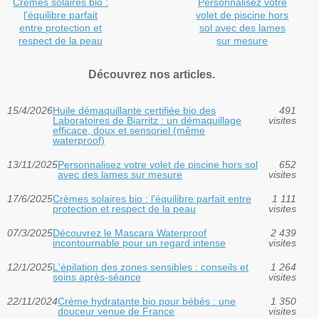
Crèmes solaires bio :
Personnalisez votre
l'équilibre parfait
volet de piscine hors
entre protection et
sol avec des lames
respect de la peau
sur mesure
Découvrez nos articles.
15/4/2026
Huile démaquillante certifiée bio des
491
Laboratoires de Biarritz : un démaquillage
visites
efficace, doux et sensoriel (même
waterproof)
13/11/2025
Personnalisez votre volet de piscine hors sol
652
avec des lames sur mesure
visites
17/6/2025
Crèmes solaires bio : l'équilibre parfait entre
1 111
protection et respect de la peau
visites
07/3/2025
Découvrez le Mascara Waterproof
2 439
incontournable pour un regard intense
visites
12/1/2025
L'épilation des zones sensibles : conseils et
1 264
soins après-séance
visites
22/11/2024
Crème hydratante bio pour bébés : une
1 350
douceur venue de France
visites