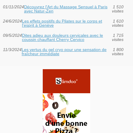
01/11/2024
Découvrez l'Art du Massage Sensuel à Paris
1 510
avec Natur-Zen
visites
24/6/2024
Les effets positifs du Pilates sur le corps et
1 610
l'esprit à Genève
visites
09/5/2024
Dites adieu aux douleurs cervicales avec le
1 715
coussin chauffant Cherry Cervico
visites
11/3/2024
Les vertus du gel cryo pour une sensation de
1 800
fraîcheur immédiate
visites