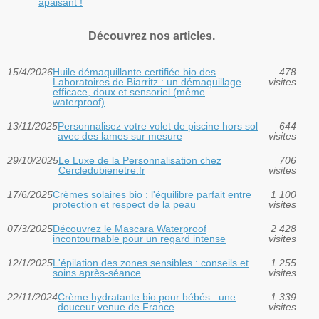
apaisant !
Découvrez nos articles.
15/4/2026
Huile démaquillante certifiée bio des
478
Laboratoires de Biarritz : un démaquillage
visites
efficace, doux et sensoriel (même
waterproof)
13/11/2025
Personnalisez votre volet de piscine hors sol
644
avec des lames sur mesure
visites
29/10/2025
Le Luxe de la Personnalisation chez
706
Cercledubienetre.fr
visites
17/6/2025
Crèmes solaires bio : l'équilibre parfait entre
1 100
protection et respect de la peau
visites
07/3/2025
Découvrez le Mascara Waterproof
2 428
incontournable pour un regard intense
visites
12/1/2025
L'épilation des zones sensibles : conseils et
1 255
soins après-séance
visites
22/11/2024
Crème hydratante bio pour bébés : une
1 339
douceur venue de France
visites